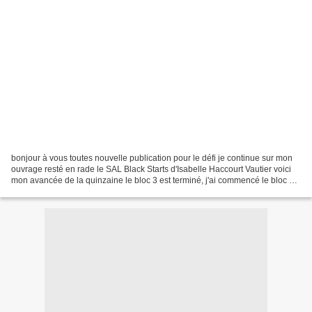
bonjour à vous toutes nouvelle publication pour le défi je continue sur mon
ouvrage resté en rade le SAL Black Starts d'Isabelle Haccourt Vautier voici
mon avancée de la quinzaine le bloc 3 est terminé, j'ai commencé le bloc 4 il
y aura 9 petits motifs...